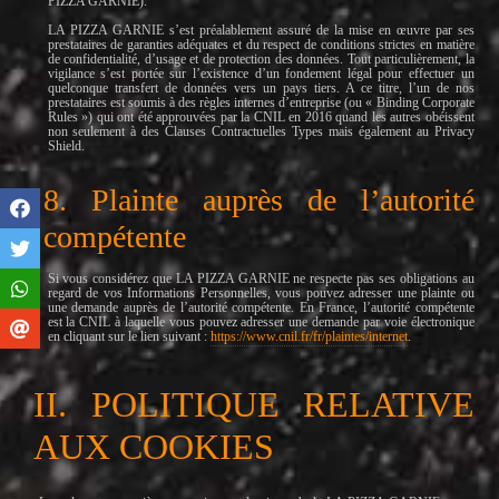
PIZZA GARNIE).
LA PIZZA GARNIE s’est préalablement assuré de la mise en œuvre par ses
prestataires de garanties adéquates et du respect de conditions strictes en matière
de confidentialité, d’usage et de protection des données. Tout particulièrement, la
vigilance s’est portée sur l’existence d’un fondement légal pour effectuer un
quelconque transfert de données vers un pays tiers. A ce titre, l’un de nos
prestataires est soumis à des règles internes d’entreprise (ou « Binding Corporate
Rules ») qui ont été approuvées par la CNIL en 2016 quand les autres obéissent
non seulement à des Clauses Contractuelles Types mais également au Privacy
Shield.
8. Plainte auprès de l’autorité
compétente
Si vous considérez que LA PIZZA GARNIE ne respecte pas ses obligations au
regard de vos Informations Personnelles, vous pouvez adresser une plainte ou
une demande auprès de l’autorité compétente. En France, l’autorité compétente
est la CNIL à laquelle vous pouvez adresser une demande par voie électronique
en cliquant sur le lien suivant :
https://www.cnil.fr/fr/plaintes/internet
.
II. POLITIQUE RELATIVE
AUX COOKIES