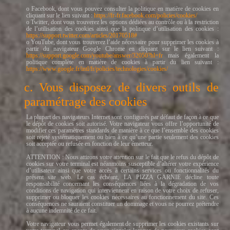
o Facebook, dont vous pouvez consulter la politique en matière de cookies en
cliquant sur le lien suivant :
https://fr-fr.facebook.com/policies/cookies/
o Twitter, dont vous trouverez les options dédiées au contrôle ou à la restriction
de l’utilisation des cookies ainsi que la politique d’utilisation des cookies :
https://support.twitter.com/articles/20170518#
o YouTube, dont vous trouverez l’aide nécessaire pour supprimer les cookies à
partir du navigateur Google Chrome en cliquant sur le lien suivant :
https://support.google.com/youtube/answer/32050?hl=fr
mais également la
politique complète en matière de cookies à partir du lien suivant :
https://www.google.fr/intl/fr/policies/technologies/cookies/
c. Vous disposez de divers outils de
paramétrage des cookies
La plupart des navigateurs Internet sont configurés par défaut de façon à ce que
le dépôt de cookies soit autorisé. Votre navigateur vous offre l’opportunité de
modifier ces paramètres standards de manière à ce que l’ensemble des cookies
soit rejeté systématiquement ou bien à ce qu’une partie seulement des cookies
soit acceptée ou refusée en fonction de leur émetteur.
ATTENTION : Nous attirons votre attention sur le fait que le refus du dépôt de
cookies sur votre terminal est néanmoins susceptible d’altérer votre expérience
d’utilisateur ainsi que votre accès à certains services ou fonctionnalités du
présent site web. Le cas échéant, LA PIZZA GARNIE décline toute
responsabilité concernant les conséquences liées à la dégradation de vos
conditions de navigation qui interviennent en raison de votre choix de refuser,
supprimer ou bloquer les cookies nécessaires au fonctionnement du site. Ces
conséquences ne sauraient constituer un dommage et vous ne pourrez prétendre
à aucune indemnité de ce fait.
Votre navigateur vous permet également de supprimer les cookies existants sur