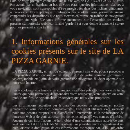
Lors de votre première connexion sur le site web de LA PIZZA GARNIE, vous
êtes avertis par un bandeau en bas de votre écran que des informations relatives à
votre navigation sont susceptibles d’être enregistrées dans des fichiers dénommés
« cookies ». Notre politique d’utilisation des cookies vous permet de mieux
comprendre les dispositions que nous mettons en œuvre en matière de navigation
sur notre site web. Elle vous informe notamment sur l’ensemble des cookies
présents sur notre site web, leur finalité (partie I.) et vous donne la marche à suivre
pour les paramétrer (partie II.)
1. Informations générales sur les
cookies présents sur le site de LA
PIZZA GARNIE.
LA PIZZA GARNIE, en tant qu’éditeur du présent site web, pourra procéder à
l’implantation d’un cookie sur le disque dur de votre terminal (ordinateur,
tablette, mobile etc.) afin de vous garantir une navigation fluide et optimale sur
notre site Internet.
Les « cookies » (ou témoins de connexion) sont des petits fichiers texte de taille
limitée qui nous permettent de reconnaître votre ordinateur, votre tablette ou votre
mobile aux fins de personnaliser les services que nous vous proposons.
Les informations recueillies par le biais des cookies ne permettent en aucune
manière de vous identifier nominativement. Elles sont utilisées exclusivement
pour nos besoins propres afin d’améliorer l’interactivité et la performance de
notre site web et de vous adresser des contenus adaptés à vos centres d’intérêts.
Aucune de ces informations ne fait l’objet d’une communication auprès de tiers
sauf lorsque LA PIZZA GARNIE a obtenu au préalable votre consentement ou
bien lorsque la divulgation de ces informations est requise par la loi, sur ordre