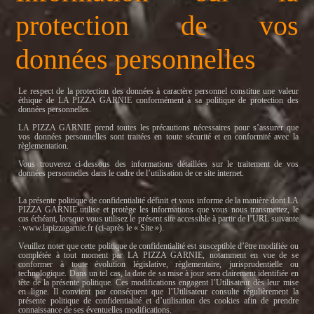
protection de vos
données personnelles
Le respect de la protection des données à caractère personnel constitue une valeur
éthique de LA PIZZA GARNIE conformément à sa politique de protection des
données personnelles.
LA PIZZA GARNIE prend toutes les précautions nécessaires pour s’assurer que
vos données personnelles sont traitées en toute sécurité et en conformité avec la
règlementation.
Vous trouverez ci-dessous des informations détaillées sur le traitement de vos
données personnelles dans le cadre de l’utilisation de ce site internet.
La présente politique de confidentialité définit et vous informe de la manière dont LA
PIZZA GARNIE utilise et protège les informations que vous nous transmettez, le
cas échéant, lorsque vous utilisez le présent site accessible à partir de l’URL suivante
: www.lapizzagarnie.fr (ci-après le « Site »).
Veuillez noter que cette politique de confidentialité est susceptible d’être modifiée ou
complétée à tout moment par LA PIZZA GARNIE, notamment en vue de se
conformer à toute évolution législative, règlementaire, jurisprudentielle ou
technologique. Dans un tel cas, la date de sa mise à jour sera clairement identifiée en
tête de la présente politique. Ces modifications engagent l’Utilisateur dès leur mise
en ligne. Il convient par conséquent que l’Utilisateur consulte régulièrement la
présente politique de confidentialité et d’utilisation des cookies afin de prendre
connaissance de ses éventuelles modifications.