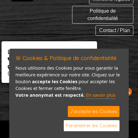
Politique de
confidentialité
Contact / Plan
LA PIZZA GARNIE
🍪 Cookies & Politique de confidentialité
06 58 03 31 51
810 route du rozel 50340 St Germain le
Nous utilisons des Cookies pour vous garantir la
Gaillard
meilleure expérience sur notre site. Cliquez sur le
bouton
accepte les Cookies
pour accepter les
Cookies et fermer cette fenêtre.
Votre anonymat est respecté.
En savoir plus
J'accepte les Cookies
Paramétrer les Cookies