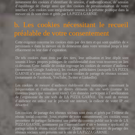
notamment des cookies d’identifiant de session, d’authentification, de session
d’équilibrage de charge ainsi que des cookies de personnalisation de votre
interface. Ces cookies sont intégralement soumis à la présente politique dans la
mesure où ils sont émis et gérés par LA PIZZA GARNIE.
b. Les cookies nécessitant le recueil
préalable de votre consentement
Cette exigence concerne les cookies émis par des tiers et qui sont qualifiés de «
persistants » dans la mesure où ils demeurent dans votre terminal jusqu’à leur
effacement ou leur date d’expiration.
De tels cookies étant émis par des tiers, leur utilisation et leur dépôt sont
soumis à leurs propres politiques de confidentialité dont vous trouverez un lien
ci-dessous. Cette famille de cookie regroupe les cookies de mesure d’audience
(notamment Google Analytics), les cookies publicitaires (auxquels LA PIZZA
GARNIE n’a pas recours) ainsi que les cookies de partage de réseaux sociaux
(notamment de Facebook, YouTube, Twitter et LinkedIn).
Les cookies de mesure d’audience établissent des statistiques concernant la
fréquentation et l’utilisation de divers éléments du site web (comme les
contenus/pages que vous avez visité). Ces données participent à l’amélioration
de l’ergonomie du site web de LA PIZZA GARNIE. Un outil de mesure
d’audience est utilisé sur le présent site internet, la collecte de votre IP est
désactivé.
Les cookies de partage des réseaux sociaux sont émis et gérés par l’éditeur du
réseau social concerné. Sous réserve de votre consentement, ces cookies vous
permettent de partager facilement une partie du contenu publié sur le site de LA
PIZZA GARNIE, notamment par l’intermédiaire d’un « bouton » applicatif de
partage selon le réseau social concerné. Quatre types de cookies de partage des
réseaux sociaux sont présents sur le site de LA PIZZA GARNIE :