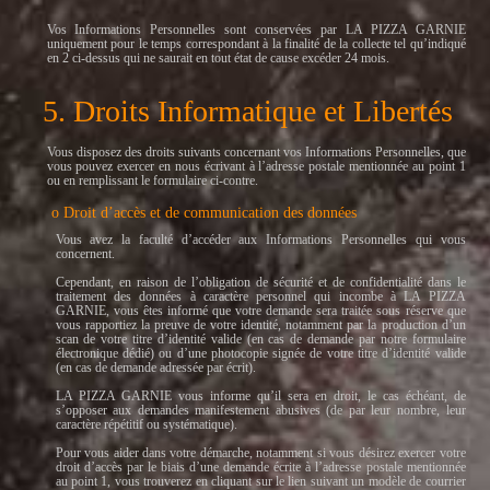
Vos Informations Personnelles sont conservées par LA PIZZA GARNIE
uniquement pour le temps correspondant à la finalité de la collecte tel qu’indiqué
en 2 ci-dessus qui ne saurait en tout état de cause excéder 24 mois.
5. Droits Informatique et Libertés
Vous disposez des droits suivants concernant vos Informations Personnelles, que
vous pouvez exercer en nous écrivant à l’adresse postale mentionnée au point 1
ou en remplissant le formulaire ci-contre.
o Droit d’accès et de communication des données
Vous avez la faculté d’accéder aux Informations Personnelles qui vous
concernent.
Cependant, en raison de l’obligation de sécurité et de confidentialité dans le
traitement des données à caractère personnel qui incombe à LA PIZZA
GARNIE, vous êtes informé que votre demande sera traitée sous réserve que
vous rapportiez la preuve de votre identité, notamment par la production d’un
scan de votre titre d’identité valide (en cas de demande par notre formulaire
électronique dédié) ou d’une photocopie signée de votre titre d’identité valide
(en cas de demande adressée par écrit).
LA PIZZA GARNIE vous informe qu’il sera en droit, le cas échéant, de
s’opposer aux demandes manifestement abusives (de par leur nombre, leur
caractère répétitif ou systématique).
Pour vous aider dans votre démarche, notamment si vous désirez exercer votre
droit d’accès par le biais d’une demande écrite à l’adresse postale mentionnée
au point 1, vous trouverez en cliquant sur le lien suivant un modèle de courrier