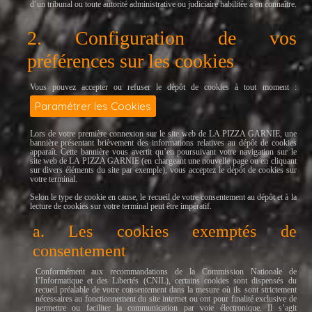
d’un tribunal ou toute autorité administrative ou judiciaire habilitée à en connaître.
2. Configuration de vos
préférences sur les cookies
Vous pouvez accepter ou refuser le dépôt de cookies à tout moment :
Paramétrer les Cookies
Lors de votre première connexion sur le site web de LA PIZZA GARNIE, une
bannière présentant brièvement des informations relatives au dépôt de cookies
apparaît. Cette bannière vous avertit qu’en poursuivant votre navigation sur le
site web de LA PIZZA GARNIE (en chargeant une nouvelle page ou en cliquant
sur divers éléments du site par exemple), vous acceptez le dépôt de cookies sur
votre terminal.
Selon le type de cookie en cause, le recueil de votre consentement au dépôt et à la
lecture de cookies sur votre terminal peut être impératif.
a. Les cookies exemptés de
consentement
Conformément aux recommandations de la Commission Nationale de
l’Informatique et des Libertés (CNIL), certains cookies sont dispensés du
recueil préalable de votre consentement dans la mesure où ils sont strictement
nécessaires au fonctionnement du site internet ou ont pour finalité exclusive de
permettre ou faciliter la communication par voie électronique. Il s’agit