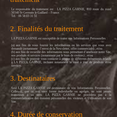
Le responsable du traitement est : LA PIZZA GARNIE, 810 route du rozel
50340 St Germain le Gaillard – France.
Tél. : 06 58 03 31 51
2. Finalités du traitement
LA PIZZA GARNIE est susceptible de traiter vos Informations Personnelles :
(a) aux fins de vous fournir les informations ou les services que vous avez
demandé (notamment : l’envoi de la Newsletter, offre commerciale) ; et/ou
(b) aux fins de recueillir des informations nous permettant d’améliorer notre Site,
nos produits et services (notamment par le biais de cookies) ; et/ou
(c) aux fins de pouvoir vous contacter à propos de différents évènements relatifs
à LA PIZZA GARNIE, incluant notamment la mise à jour de produits et/ou
services.
3. Destinataires
Seul LA PIZZA GARNIE est destinataire de vos Informations Personnelles.
Celles-ci, que ce soit sous forme individuelle ou agrégée, ne sont jamais
transmises à un tiers. LA PIZZA GARNIE ne procèdera pas à la
commercialisation des données personnelles des visiteurs et Utilisateurs de son
Site.
4. Durée de conservation