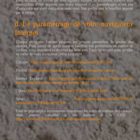
votre terminal ou encore de vous signaler lorsque de nouveaux cookies sont
susceptibles d’être déposés sur votre terminal. Ces paramétrages n’ont pas
d’incidence sur votre navigation mais vous font perdre tout le bénéfice apporté
par le cookie.
d. Le paramétrage de votre navigateur
Internet
Chaque navigateur Internet propose ses propres paramètres de gestion des
cookies. Pour savoir de quelle manière modifier vos préférences en matière de
cookies, vous trouverez ci-dessous les liens vers l’aide nécessaire pour accéder
au menu de votre navigateur prévu à cet effet :
Chrome :
https://support.google.com/chrome/answer/95647?hl=fr
Firefox :
https://support.mozilla.org/fr/kb/activer-desactiver-cookies
Internet Explorer :
https://support.microsoft.com/fr-fr/help/17442/windows-
internet-explorer-delete-manage-cookies#ie=ie-11
Opera :
http://help.opera.com/Windows/10.20/fr/cookies.html
Safari :
https://support.apple.com/kb/PH21411?
viewlocale=fr_FR&locale=fr_FR
Pour de plus amples informations concernant les outils de maîtrise des cookies,
vous pouvez consulter le site internet de la CNIL :
https://www.cnil.fr/fr/cookies-les-outils-pour-les-maitriser.