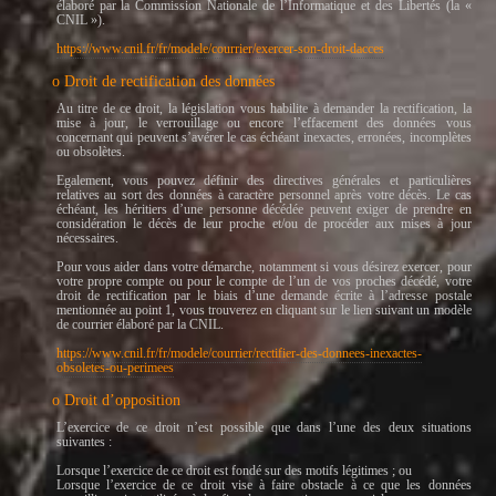
élaboré par la Commission Nationale de l’Informatique et des Libertés (la «
CNIL »).
https://www.cnil.fr/fr/modele/courrier/exercer-son-droit-dacces
o Droit de rectification des données
Au titre de ce droit, la législation vous habilite à demander la rectification, la
mise à jour, le verrouillage ou encore l’effacement des données vous
concernant qui peuvent s’avérer le cas échéant inexactes, erronées, incomplètes
ou obsolètes.
Egalement, vous pouvez définir des directives générales et particulières
relatives au sort des données à caractère personnel après votre décès. Le cas
échéant, les héritiers d’une personne décédée peuvent exiger de prendre en
considération le décès de leur proche et/ou de procéder aux mises à jour
nécessaires.
Pour vous aider dans votre démarche, notamment si vous désirez exercer, pour
votre propre compte ou pour le compte de l’un de vos proches décédé, votre
droit de rectification par le biais d’une demande écrite à l’adresse postale
mentionnée au point 1, vous trouverez en cliquant sur le lien suivant un modèle
de courrier élaboré par la CNIL.
https://www.cnil.fr/fr/modele/courrier/rectifier-des-donnees-inexactes-
obsoletes-ou-perimees
o Droit d’opposition
L’exercice de ce droit n’est possible que dans l’une des deux situations
suivantes :
Lorsque l’exercice de ce droit est fondé sur des motifs légitimes ; ou
Lorsque l’exercice de ce droit vise à faire obstacle à ce que les données