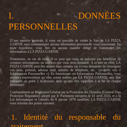
I. DONNÉES
PERSONNELLES
D’une manière générale, il vous est possible de visiter le Site de LA PIZZA
GARNIE sans communiquer aucune information personnelle vous concernant. En
toute hypothèse, vous êtes en aucune manière obligé de transmettre ces
informations à LA PIZZA GARNIE.
Néanmoins, en cas de refus, il se peut que vous ne puissiez pas bénéficier de
certaines informations ou services que vous avez demandé. A ce titre en effet, LA
PIZZA GARNIE peut être amené dans certains cas à vous demander de renseigner
vos nom, prénom, adresse mail, numéro de téléphone, etc... (ci-après vos «
Informations Personnelles »). En fournissant ces Informations Personnelles, vous
acceptez expressément qu’elles soient traitées par LA PIZZA GARNIE, aux fins
indiquées au point 2 ci-dessous ainsi qu’aux fins rappelées à la fin de chaque
formulaire.
Conformément au Règlement Général sur la Protection des Données (General Data
Protection Régulation) adopté par le Parlement européen le 14 avril 2016, et à la
Loi Informatique et Libertés du 6 janvier 1978 modifiée, LA PIZZA GARNIE
vous informe des points suivants :
1. Identité du responsable du
traitement