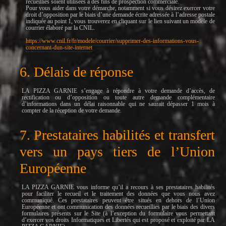
recueillies soient utilisées à des fins de prospection commerciale.
Pour vous aider dans votre démarche, notamment si vous désirez exercer votre
droit d’opposition par le biais d’une demande écrite adressée à l’adresse postale
indiquée au point 1, vous trouverez en cliquant sur le lien suivant un modèle de
courrier élaboré par la CNIL.
https://www.cnil.fr/fr/modele/courrier/supprimer-des-informations-vous-
concernant-dun-site-internet
6. Délais de réponse
LA PIZZA GARNIE s’engage à répondre à votre demande d’accès, de
rectification ou d’opposition ou toute autre demande complémentaire
d’informations dans un délai raisonnable qui ne saurait dépasser 1 mois à
compter de la réception de votre demande.
7. Prestataires habilités et transfert
vers un pays tiers de l’Union
Européenne
LA PIZZA GARNIE vous informe qu’il a recours à ses prestataires habilités
pour faciliter le recueil et le traitement des données que vous nous avez
communiqué. Ces prestataires peuvent être situés en dehors de l’Union
Européenne et ont communication des données recueillies par le biais des divers
formulaires présents sur le Site (à l’exception du formulaire vous permettant
d’exercer vos droits Informatiques et Libertés qui est proposé et exploité par LA